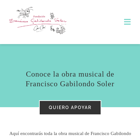
Skip
to
Togg
content
Navi
INICIO
QUIÉN ES ESE SEÑOR
Conoce la obra musical de
Francisco Gabilondo Soler
QUIÉN ES EL QUE ANDA AQUÍ
CÓMO PARTICIPAR
QUIERO APOYAR
QUÉ HACEMOS
Aquí encontrarás toda la obra musical de Francisco Gabilondo
PLATAFORMAS