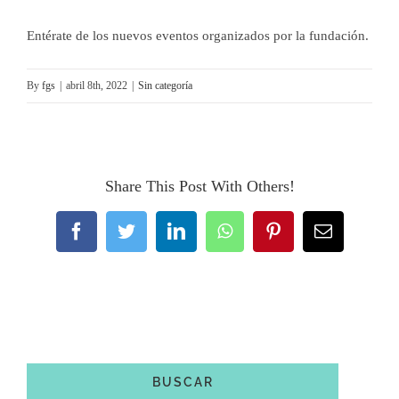
Entérate de los nuevos eventos organizados por la fundación.
CONTACTO
By
fgs
|
abril 8th, 2022
|
Sin categoría
CACHIVACHES
Share This Post With Others!
Facebook
Twitter
LinkedIn
WhatsApp
Pinterest
Email
BUSCAR